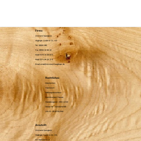
Firma:
Zimmerei-Spenglerei
Höglinger GmbH & Co. KG
Tel. 08593 385
Fax 08593 93 96 18
Mobil 0170 24 38 64 0
Mobil 0171 89 29 72 8
Email
email@zimmerei-hoeglinger.de
Rechtliches:
Datenschutz
Impressum
Haftungsausschluss
Gerichtsstand Passau
Handelsregister: HRA 13724
Steuer-Nr: 153/183/61409
USt-ID: DE357912584
Anschrift:
Zimmerei-Spenglerei
Höglinger GmbH & Co. KG
Am Bahndamm 4