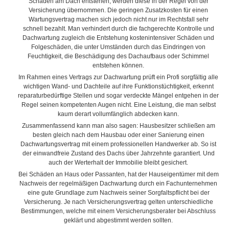
Schäden am Dach entstehen, werden diese in der Regel von der
Versicherung übernommen. Die geringen Zusatzkosten für einen
Wartungsvertrag machen sich jedoch nicht nur im Rechtsfall sehr
schnell bezahlt. Man verhindert durch die fachgerechte Kontrolle und
Dachwartung zugleich die Entstehung kostenintensiver Schäden und
Folgeschäden, die unter Umständen durch das Eindringen von
Feuchtigkeit, die Beschädigung des Dachaufbaus oder Schimmel
entstehen können.
Im Rahmen eines Vertrags zur Dachwartung prüft ein Profi sorgfältig alle
wichtigen Wand- und Dachteile auf ihre Funktionstüchtigkeit, erkennt
reparaturbedürftige Stellen und sogar verdeckte Mängel entgehen in der
Regel seinen kompetenten Augen nicht. Eine Leistung, die man selbst
kaum derart vollumfänglich abdecken kann.
Zusammenfassend kann man also sagen: Hausbesitzer schließen am
besten gleich nach dem Hausbau oder einer Sanierung einen
Dachwartungsvertrag mit einem professionellen Handwerker ab. So ist
der einwandfreie Zustand des Dachs über Jahrzehnte garantiert. Und
auch der Werterhalt der Immobilie bleibt gesichert.
Bei Schäden an Haus oder Passanten, hat der Hauseigentümer mit dem
Nachweis der regelmäßigen Dachwartung durch ein Fachunternehmen
eine gute Grundlage zum Nachweis seiner Sorgfaltspflicht bei der
Versicherung. Je nach Versicherungsvertrag gelten unterschiedliche
Bestimmungen, welche mit einem Versicherungsberater bei Abschluss
geklärt und abgestimmt werden sollten.