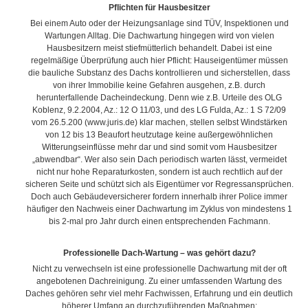
Pflichten für Hausbesitzer
Bei einem Auto oder der Heizungsanlage sind TÜV, Inspektionen und
Wartungen Alltag. Die Dachwartung hingegen wird von vielen
Hausbesitzern meist stiefmütterlich behandelt. Dabei ist eine
regelmäßige Überprüfung auch hier Pflicht: Hauseigentümer müssen
die bauliche Substanz des Dachs kontrollieren und sicherstellen, dass
von ihrer Immobilie keine Gefahren ausgehen, z.B. durch
herunterfallende Dacheindeckung. Denn wie z.B. Urteile des OLG
Koblenz, 9.2.2004, Az.: 12 O 11/03, und des LG Fulda, Az.: 1 S 72/09
vom 26.5.200 (www.juris.de) klar machen, stellen selbst Windstärken
von 12 bis 13 Beaufort heutzutage keine außergewöhnlichen
Witterungseinflüsse mehr dar und sind somit vom Hausbesitzer
„abwendbar“. Wer also sein Dach periodisch warten lässt, vermeidet
nicht nur hohe Reparaturkosten, sondern ist auch rechtlich auf der
sicheren Seite und schützt sich als Eigentümer vor Regressansprüchen.
Doch auch Gebäudeversicherer fordern innerhalb ihrer Police immer
häufiger den Nachweis einer Dachwartung im Zyklus von mindestens 1
bis 2-mal pro Jahr durch einen entsprechenden Fachmann.
Professionelle Dach-Wartung – was gehört dazu?
Nicht zu verwechseln ist eine professionelle Dachwartung mit der oft
angebotenen Dachreinigung. Zu einer umfassenden Wartung des
Daches gehören sehr viel mehr Fachwissen, Erfahrung und ein deutlich
höherer Umfang an durchzuführenden Maßnahmen: